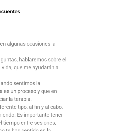
ecuentes
 en algunas ocasiones la
eguntas, hablaremos sobre el
de vida, que me ayudarán a
uando sentimos la
ia es un proceso y que en
ar la terapia.
ente tipo, al fin y al cabo,
niendo. Es importante tener
l tiempo entre sesiones,
o te has sentido en la