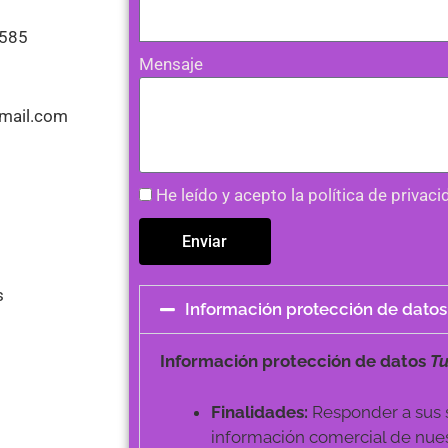
9585
Mensaje
gmail.com
He leído y acepto la política de privaci
Enviar
s
Información protección de datos
Información protección de datos
Tu
Finalidades:
Responder a sus s
información comercial de nues