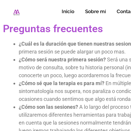
Inicio
Sobre mí
Conta
Preguntas frecuentes
¿Cuál es la duración que tienen nuestras sesio
primera sesión se puede alargar un poco mas.
¿Cómo será nuestra primera sesión?
Será una s
motivo de consulta, sobre tu historia personal (i
conocerte un poco, luego acordaremos la frecuen
¿Cómo sé que la terapia es para mí?
En múltiple
sintomatología nos supera, nos paraliza o condic
ocasiones cuando sentimos que algo está rondan
¿Cómo son las sesiones?
A lo largo del proceso 
utilizaremos diferentes herramientas para trabaj
en cuenta que la sesiones normalmente tendrán 
luego iremos trabajando los diferentes objetivos