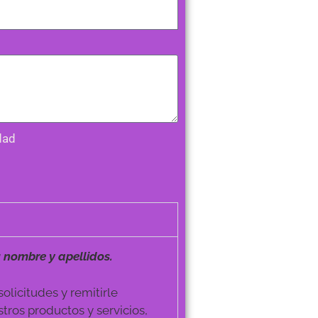
dad
 nombre y apellidos.
olicitudes y remitirle
tros productos y servicios,