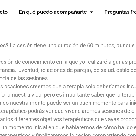
cto
En qué puedo acompañarte
Preguntas fr
nes?
La sesión tiene una duración de 60 minutos, aunque
esión de conocimiento en la que yo realizaré algunas pr
nfancia, juventud, relaciones de pareja), de salud, estilo 
cia de las sesiones.
s ocasiones creemos que a terapia solo deberíamos ir c
iona nuestra vida, pero es importante saber que la terap
do nuestra mente puede ser un buen momento para inici
terapéutico podrás ver que vivenciaremos sesiones de difer
ar los diferentes objetivos terapéuticos que vayas propo
un momento inicial en que hablaremos de cómo ha ido e
 terapéuticos y finalizaremos la sesión compartiendo com