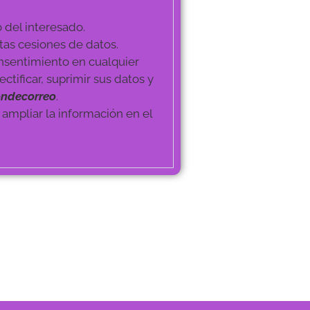
del interesado.
tas cesiones de datos.
nsentimiento en cualquier
tificar, suprimir sus datos y
ondecorreo
.
mpliar la información en el