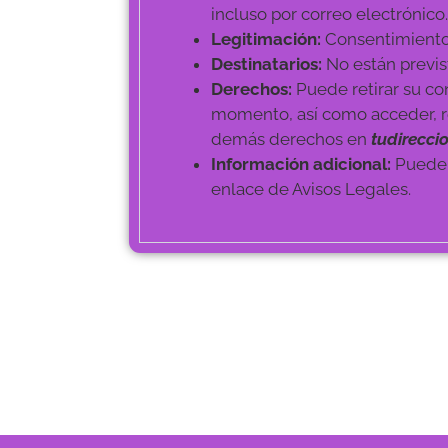
incluso por correo electrónico.
Legitimación:
Consentimiento 
Destinatarios:
No están previs
Derechos:
Puede retirar su co
momento, así como acceder, rec
demás derechos en
tudirecci
Información adicional:
Puede a
enlace de Avisos Legales.