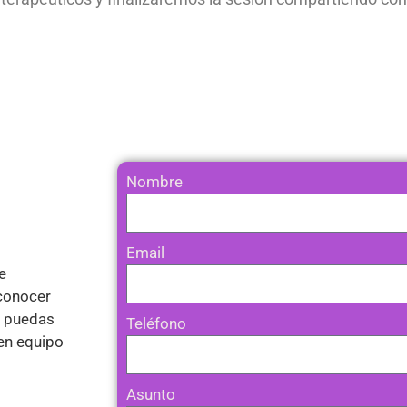
Nombre
Email
e
 conocer
y puedas
Teléfono
en equipo
Asunto